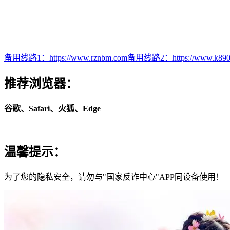
备用线路
1
：
https://www.rznbm.com
备用线路
2
：
https://www.k89
推荐浏览器：
谷歌、Safari、火狐、Edge
温馨提示：
为了您的隐私安全，请勿与"国家反诈中心"APP同设备使用！