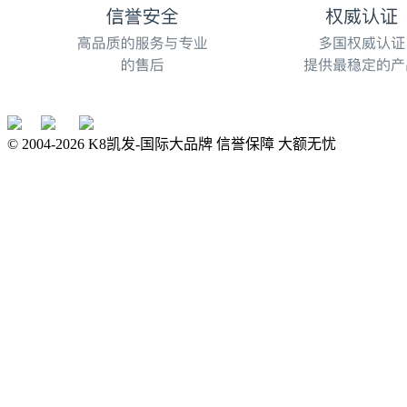
© 2004-
2026
K8凯发-国际大品牌 信誉保障 大额无忧