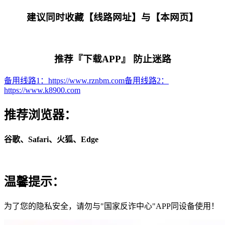
建议同时收藏【线路网址】与【本网页】
推荐『下载APP』 防止迷路
备用线路
1
：
https://www.rznbm.com
备用线路
2
：
https://www.k8900.com
推荐浏览器：
谷歌、Safari、火狐、Edge
温馨提示：
为了您的隐私安全，请勿与"国家反诈中心"APP同设备使用！