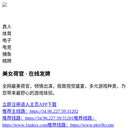
真人
体育
电子
电竞
捕鱼
棋牌
美女荷官 · 在线发牌
全网最美荷官，倾情出演，极致视觉盛宴，多元游戏种类，为
您带来最舒心的游戏体验。
立即注册
进入主页
APP下载
推荐主线路：
https://34.96.227.59:31202
推荐线路：
https://34.96.227.59:31201
推荐线路：
https://www.1nzkex.com
推荐线路：
https://www.plov9r.com