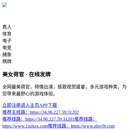
真人
体育
电子
电竞
捕鱼
棋牌
美女荷官 · 在线发牌
全网最美荷官，倾情出演，极致视觉盛宴，多元游戏种类，为
您带来最舒心的游戏体验。
立即注册
进入主页
APP下载
推荐主线路：
https://34.96.227.59:31202
推荐线路：
https://34.96.227.59:31201
推荐线路：
https://www.1nzkex.com
推荐线路：
https://www.plov9r.com