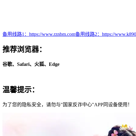
备用线路
1
：
https://www.rznbm.com
备用线路
2
：
https://www.k89
推荐浏览器：
谷歌、Safari、火狐、Edge
温馨提示：
为了您的隐私安全，请勿与"国家反诈中心"APP同设备使用！