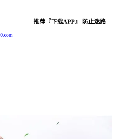
推荐『下载APP』 防止迷路
00.com