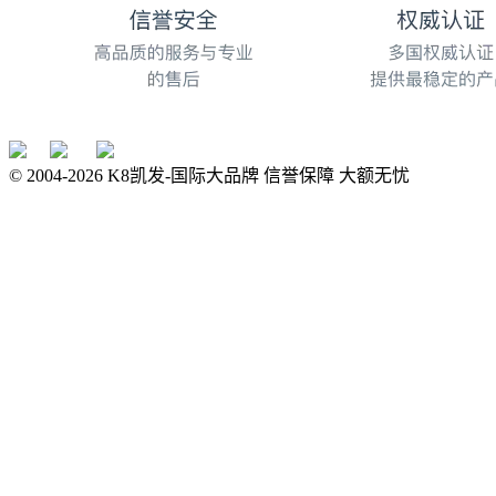
© 2004-
2026
K8凯发-国际大品牌 信誉保障 大额无忧