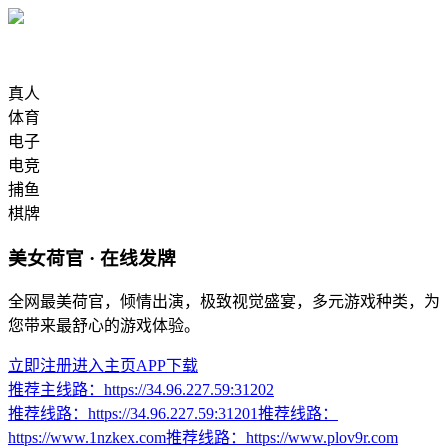
真人
体育
电子
电竞
捕鱼
棋牌
美女荷官 · 在线发牌
全网最美荷官，倾情出演，极致视觉盛宴，多元游戏种类，为
您带来最舒心的游戏体验。
立即注册
进入主页
APP下载
推荐主线路：
https://34.96.227.59:31202
推荐线路：
https://34.96.227.59:31201
推荐线路：
https://www.1nzkex.com
推荐线路：
https://www.plov9r.com