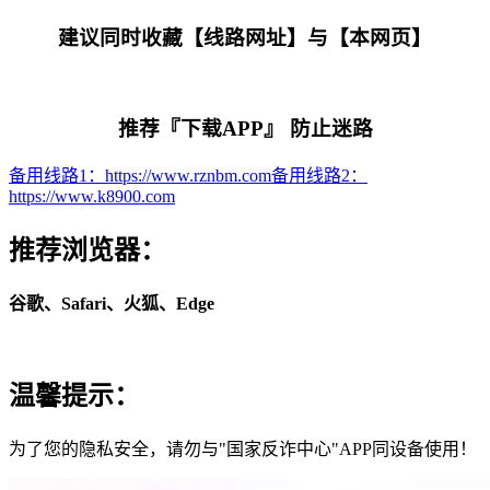
建议同时收藏【线路网址】与【本网页】
推荐『下载APP』 防止迷路
备用线路
1
：
https://www.rznbm.com
备用线路
2
：
https://www.k8900.com
推荐浏览器：
谷歌、Safari、火狐、Edge
温馨提示：
为了您的隐私安全，请勿与"国家反诈中心"APP同设备使用！