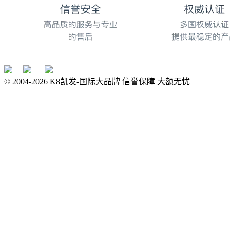
© 2004-
2026
K8凯发-国际大品牌 信誉保障 大额无忧